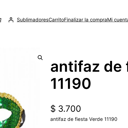
Sublimadores
Carrito
Finalizar la compra
Mi cuent
antifaz de
11190
$
3.700
antifaz de fiesta Verde 11190