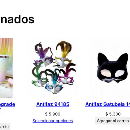
e
r
onados
d
e
1
1
1
9
0
c
a
n
t
i
egrade
Antifaz 94185
Antifaz Gatubela 
”
d
$
5.900
$
5.300
a
0
Seleccionar opciones
Agregar al carrito
d
rrito