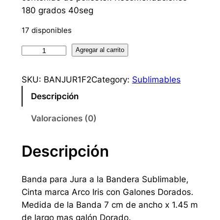
180 grados 40seg
17 disponibles
B
Agregar al carrito
a
n
SKU:
BANJUR1F2
Category:
Sublimables
d
Descripción
a
d
Valoraciones (0)
e
j
Descripción
u
r
a
Banda para Jura a la Bandera Sublimable,
s
Cinta marca Arco Iris con Galones Dorados.
u
Medida de la Banda 7 cm de ancho x 1.45 m
b
de largo mas galón Dorado.