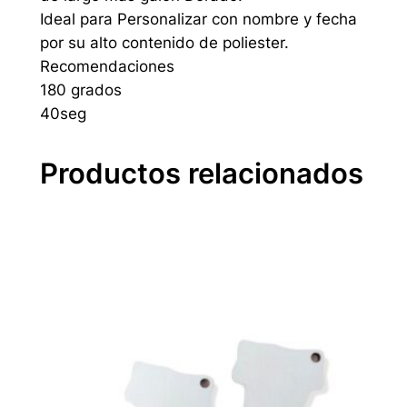
l
Ideal para Personalizar con nombre y fecha
i
por su alto contenido de poliester.
m
Recomendaciones
a
180 grados
b
40seg
l
e
Productos relacionados
c
a
n
t
i
d
a
d