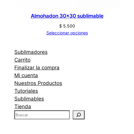
Almohadon 30×30 sublimable
$
5.500
Seleccionar opciones
Sublimadores
Carrito
Finalizar la compra
Mi cuenta
Nuestros Productos
Tutoriales
Sublimables
Tienda
B
u
s