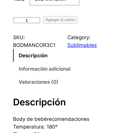
B
Agregar al carrito
o
d
SKU:
Category:
y
BODMANCOR3C1
Sublimables
m
Descripción
a
n
Información adicional
g
a
Valoraciones (0)
c
o
Descripción
r
t
Body de bebérecomendaciones
a
Temperatura: 180º
b