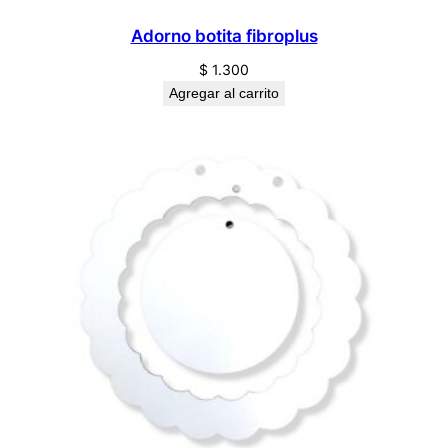
t
i
Adorno botita fibroplus
d
$
1.300
a
Agregar al carrito
d