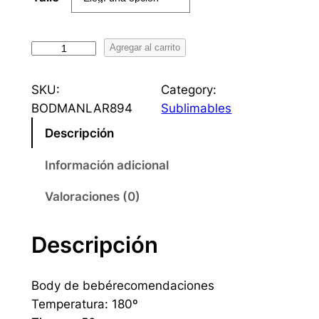
B
Agregar al carrito
o
d
SKU:
Category:
y
BODMANLAR894
Sublimables
m
Descripción
a
n
Información adicional
g
a
Valoraciones (0)
l
a
Descripción
r
g
Body de bebérecomendaciones
a
Temperatura: 180º
b