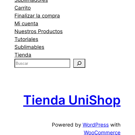
Sublimadores
Carrito
Finalizar la compra
Mi cuenta
Nuestros Productos
Tutoriales
Sublimables
Tienda
B
u
s
c
a
Tienda UniShop
r
Powered by
WordPress
with
WooCommerce