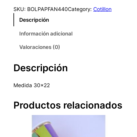
l
SKU:
BOLPAPFAN440
Category:
Cotillon
s
Descripción
a
p
Información adicional
a
p
Valoraciones (0)
e
l
Descripción
f
a
Medida 30×22
n
t
a
Productos relacionados
s
i
a
3