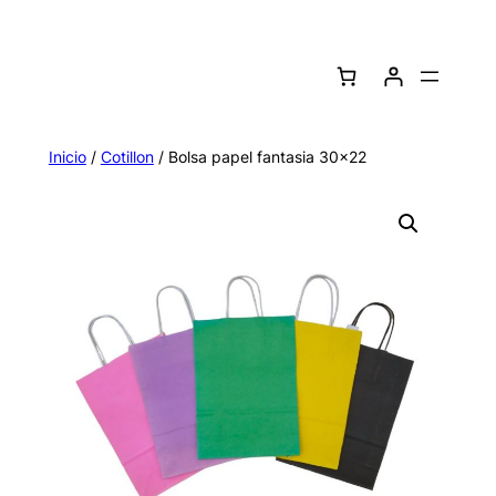
Saltar
al
contenido
Inicio
/
Cotillon
/ Bolsa papel fantasia 30×22