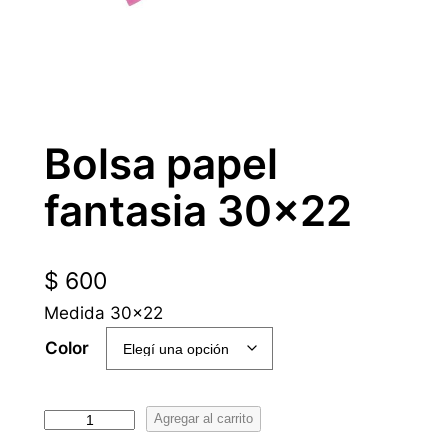
Bolsa papel
fantasia 30×22
$
600
Medida 30×22
Color
B
Agregar al carrito
o