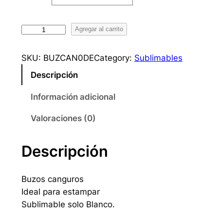
B
Agregar al carrito
u
z
SKU:
BUZCAN0DE
Category:
Sublimables
o
Descripción
C
a
Información adicional
n
g
Valoraciones (0)
u
r
Descripción
o
d
Buzos canguros
e
Ideal para estampar
c
Sublimable solo Blanco.
o