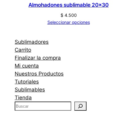
Almohadones sublimable 20×30
$
4.500
Seleccionar opciones
Sublimadores
Carrito
Finalizar la compra
Mi cuenta
Nuestros Productos
Tutoriales
Sublimables
Tienda
B
u
s
c