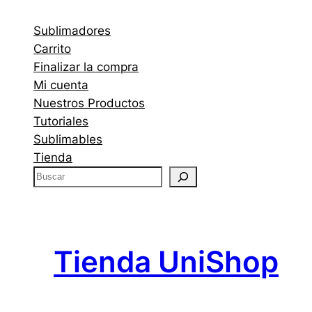
Sublimadores
Carrito
Finalizar la compra
Mi cuenta
Nuestros Productos
Tutoriales
Sublimables
Tienda
B
u
s
c
a
Tienda UniShop
r