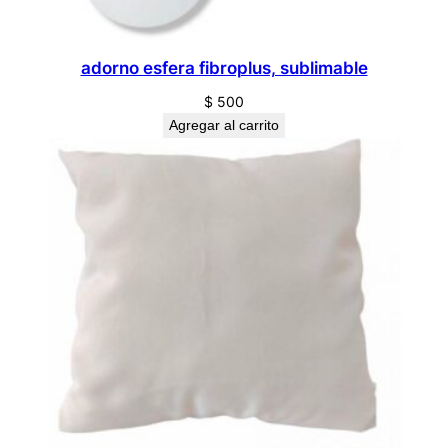
d
adorno esfera fibroplus, sublimable
$
500
Agregar al carrito