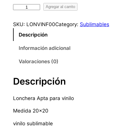
L
Agregar al carrito
o
n
SKU:
LONVINF00
Category:
Sublimables
c
Descripción
h
e
Información adicional
r
a
Valoraciones (0)
C
o
Descripción
n
V
Lonchera Apta para vinilo
i
n
Medida 20×20
i
l
vinilo sublimable
o