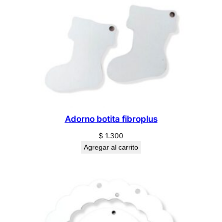
n
t
i
d
a
d
Adorno botita fibroplus
$
1.300
Agregar al carrito