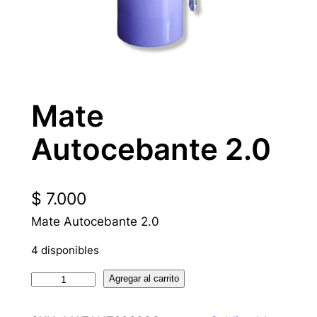
Mate
Autocebante 2.0
$
7.000
Mate Autocebante 2.0
4 disponibles
M
Agregar al carrito
a
t