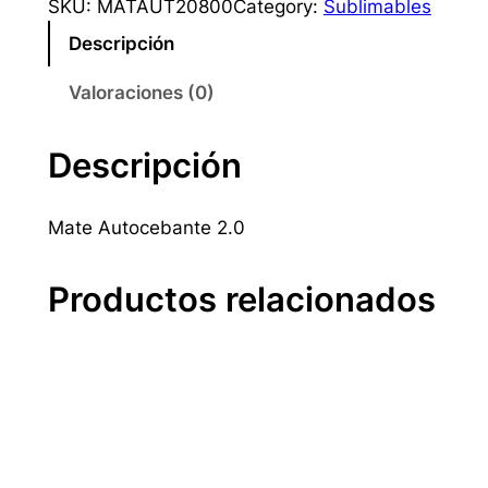
SKU:
MATAUT20800
Category:
Sublimables
e
Descripción
A
u
Valoraciones (0)
t
o
Descripción
c
e
b
Mate Autocebante 2.0
a
n
Productos relacionados
t
e
2
.
0
c
a