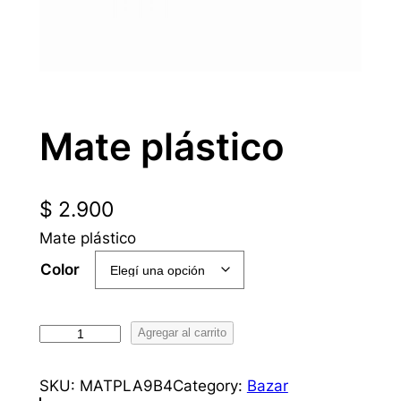
Mate plástico
$
2.900
Mate plástico
Color
M
Agregar al carrito
a
t
SKU:
MATPLA9B4
Category:
Bazar