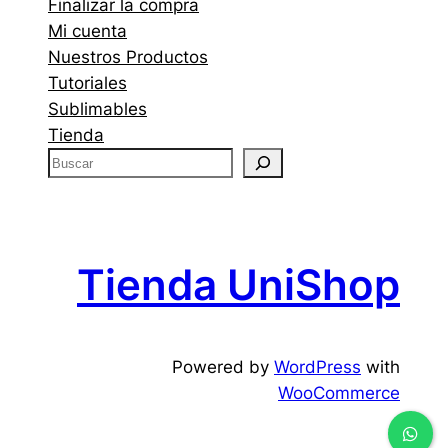
Finalizar la compra
Mi cuenta
Nuestros Productos
Tutoriales
Sublimables
Tienda
B
u
s
c
a
Tienda UniShop
r
Powered by
WordPress
with
WooCommerce