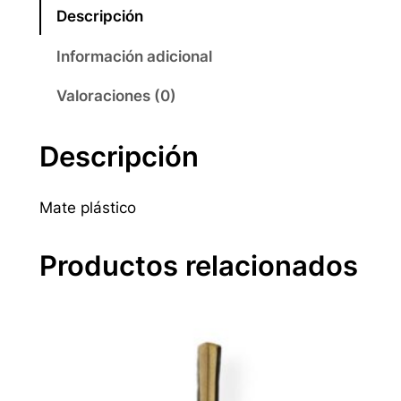
e
Descripción
p
l
Información adicional
á
s
Valoraciones (0)
t
i
Descripción
c
o
Mate plástico
c
a
n
Productos relacionados
t
i
d
a
d