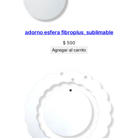
a
b
l
e
adorno esfera fibroplus, sublimable
c
a
$
500
n
Agregar al carrito
t
i
d
a
d