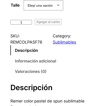
Talle
R
Agregar al carrito
e
m
SKU:
Category:
e
REMCOLPASF76
Sublimables
r
Descripción
a
c
Información adicional
o
l
Valoraciones (0)
o
r
Descripción
P
a
Remer color pastel de spun sublimable
s