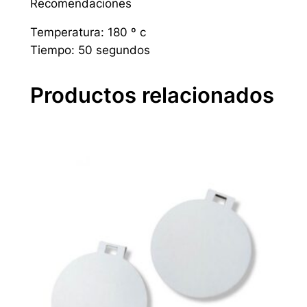
Recomendaciones
t
e
Temperatura: 180 º c
l
Tiempo: 50 segundos
C
e
Productos relacionados
l
e
s
t
e
,
s
u
b
l
i
m