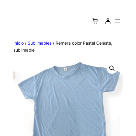
Saltar
al
contenido
Inicio
/
Sublimables
/ Remera color Pastel Celeste,
sublimable