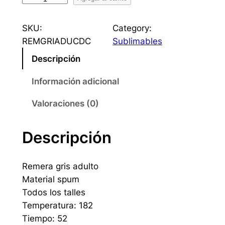
e
m
SKU:
Category:
e
REMGRIADUCDC
Sublimables
r
Descripción
a
G
Información adicional
r
i
Valoraciones (0)
s
A
Descripción
d
u
Remera gris adulto
l
Material spum
t
Todos los talles
o
Temperatura: 182
c
Tiempo: 52
a