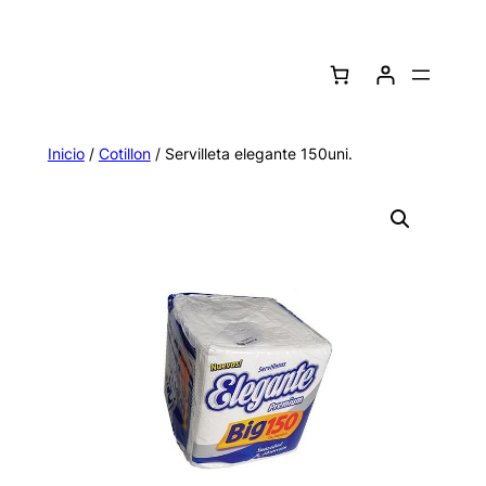
Saltar
al
contenido
Inicio
/
Cotillon
/ Servilleta elegante 150uni.