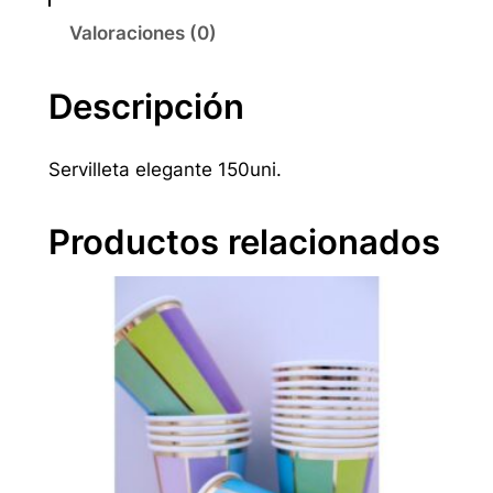
l
Valoraciones (0)
l
e
Descripción
t
a
e
Servilleta elegante 150uni.
l
e
Productos relacionados
g
a
n
t
e
1
5
0
u