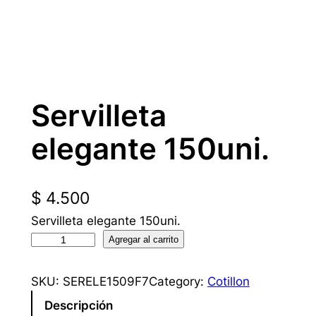
Servilleta
elegante 150uni.
$
4.500
Servilleta elegante 150uni.
S
Agregar al carrito
e
r
SKU:
SERELE1509F7
Category:
Cotillon
v
Descripción
i