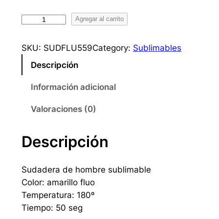
S
Agregar al carrito
u
d
SKU:
SUDFLU559
Category:
Sublimables
a
Descripción
d
e
Información adicional
r
a
Valoraciones (0)
F
l
Descripción
u
o
Sudadera de hombre sublimable
c
Color: amarillo fluo
a
Temperatura: 180º
n
Tiempo: 50 seg
t