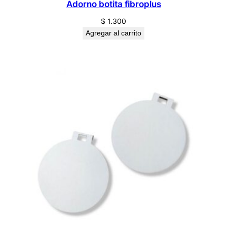
Adorno botita fibroplus
$
1.300
Agregar al carrito