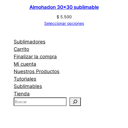
Almohadon 30×30 sublimable
$
5.500
Seleccionar opciones
Sublimadores
Carrito
Finalizar la compra
Mi cuenta
Nuestros Productos
Tutoriales
Sublimables
Tienda
B
u
s
c