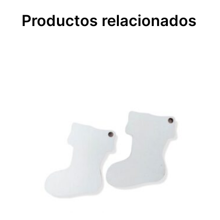
i
d
Productos relacionados
a
d